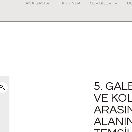
ANA SAYFA
HAKKINDA
SERGILER
O
E
5. GAL
VE KO
ARASI
ALANIN