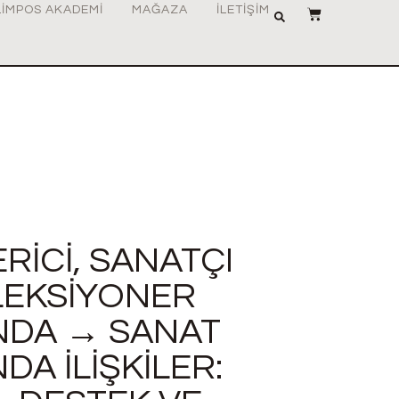
LIMPOS AKADEMI
MAĞAZA
İLETIŞIM
ERICI, SANATÇI
LEKSIYONER
NDA → SANAT
DA İLIŞKILER: