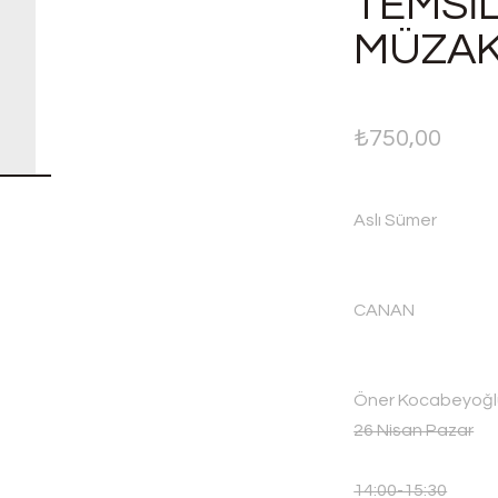
TEMSIL
MÜZA
₺
750,00
Aslı Sümer
CANAN
Öner Kocabeyoğl
26 Nisan Pazar
14:00-15:30