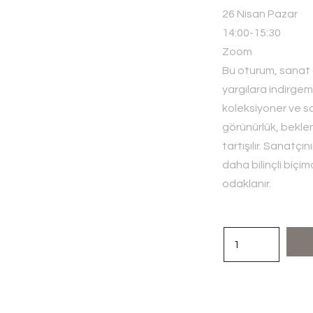
26 Nisan Pazar
14:00-15:30
Zoom
Bu oturum, sanat d
yargılara indirgeme
koleksiyoner ve sa
görünürlük, bekle
tartışılır. Sanatç
daha bilinçli biçi
odaklanır.