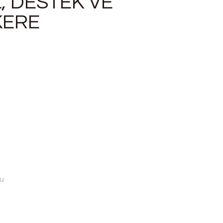
, DESTEK VE
KERE
u