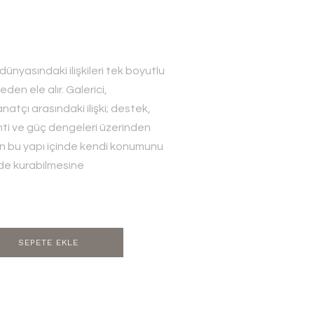
ünyasındaki ilişkileri tek boyutlu
den ele alır. Galerici,
natçı arasındaki ilişki; destek,
nti ve güç dengeleri üzerinden
ının bu yapı içinde kendi konumunu
mde kurabilmesine
SEPETE EKLE