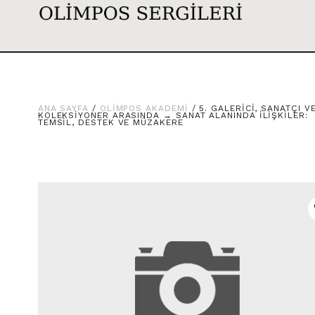
ANA SAYFA
/
OLIMPOS AKADEMI
/ 5. GALERICI, SANATÇI V
KOLEKSIYONER ARASINDA → SANAT ALANINDA İLIŞKILER:
TEMSIL, DESTEK VE MÜZAKERE