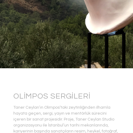
OLIMPOS SERGILERI
Taner Ceylan’ın Olimpos’taki zeytinliğinden ilhamla
hayata geçen, sergi, yayın ve mentörlük sürecini
içeren bir sanat projesidir. Proje, Taner Ceylan Studio
organizasyonu ile İstanbul’un tarihi mekanlarında,
kariyerinin başında sanatçıların resim, heykel, fotoğraf,