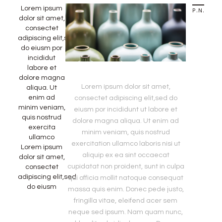
Lorem ipsum
PREVIOUS STORY
NEXT STORY
dolor sit amet,
consectet
adipiscing elit,sed
do eiusm por
incididut
labore et
dolore magna
Lorem ipsum dolor sit amet,
aliqua. Ut
enim ad
consectet adipiscing elit,sed do
minim veniam,
eiusm por incididunt ut labore et
quis nostrud
dolore magna aliqua. Ut enim ad
exercita
minim veniam, quis nostrud
ullamco
exercitation ullamco laboris nisi ut
Lorem ipsum
aliquip ex ea sint occaecat
dolor sit amet,
cupidatat non proident, sunt in culpa
consectet
adipiscing elit,sed
qui officia mollit natoque consequat
do eiusm
massa quis enim. Donec pede justo,
fringilla vitae, eleifend acer sem
neque sed ipsum. Nam quam nunc,