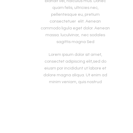
blandit vel, ridiculus mus. Donec
quam felis, ultricies nec,
pellentesque eu, pretium
consectetuer elit. Aenean
commodo ligula eget dolor. Aenean
massa. luculvinar, nec sodales
sagittis magna Sed
Lorem ipsum dolor sit amet,
consectet adipiscing elit,sed do
eiusm por incididunt ut labore et
dolore magna aliqua. Ut enim ad
minim veniam, quis nostrud
exercitation ullamco laboris nisi ut
aliquip ex ea sint occaecat
cupidatat non proident, sunt in culpa
qui officia mollit natoque consequat
SHARE
massa quis enim. Donec pede justo,
fringilla vitae